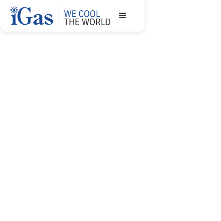
El iFlush es un agente limpiador diseñado
específicamente para sistemas de HVAC&R
se caracteriza por su alta capacidad de
disolvencia