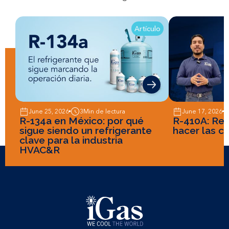
Artículo
June 25, 2026
3
Min de lectura
June 17, 2026
R-134a en México: por qué
R-410A: Recu
sigue siendo un refrigerante
hacer las c
clave para la industria
HVAC&R